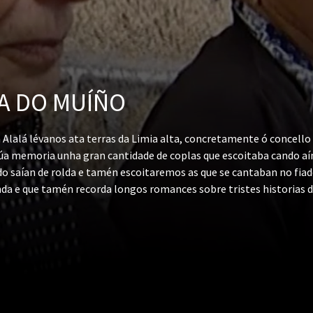
DA DO MUÍÑO
Alalá lévanos ata terras da Limia alta, concretamente ó concello
úa memoria unha gran cantidade de coplas que escoitaba cando aí
do saían de rolda e tamén escoitaremos as que se cantaban no fi
nda e que tamén recorda longos romances sobre tristes historias 
do cando percorrian a pé longas distancias para vender as súas co
idas noutros puntos de España. Eles eran os transmisores orais desa
s personaxes, Ángel López, coñecido na redonda coma o Cego de S
esta muller viviu máis de trinta nun muíño acompañada polo seu ma
tiu que Hermelinda repasase centos de coplas que foi fixando na s
recuperar do esquecemento algunha vella copla que comeza a esvaer