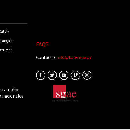
Català
Français
FAQS
Deutsch
Contacto:
info@tolemias.tv
un amplio
o nacionales