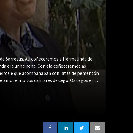
 de Sarreaus. Alí coñeceremos a Hermelinda do
nda era unha nena. Con ela coñeceremos as
adeiros e que acompañaban con latas de pementón
de amor e moitos cantares de cego. Os cegos eran
plas nas feiras. Coplas coas que narraban
s novas que, ademais, vendían en cuartillas.
as. Del falaremos con Hermelinda que tamén nos
rido, Miguel. Alí, afastados do mundo,
úa memoria. Agora, con oitenta anos, vive soa,
se.