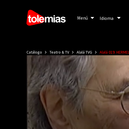
Menú
Menú
Idioma
Idioma
Catálogo
Teatro & TV
Alalá TVG
Alalá 019: HERM