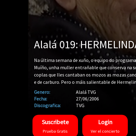
Alalá 019: HERMELIN
Na última semana de xuño, o equipo do programa 
Muíño, unha muller entrañable que conserva na s
coplas que lles cantaban os mozos as mozas can
e de carburo. Pero o máis salientable de Hermeli
auténticos personaxes a principios do século pasa
Genero:
Alalá TVG
truculentas historias de crimes e suicidios ocorr
Fecha:
27/06/2006
Precisamente Hermelinda era sobriña dun deste 
Discografica:
TVG
contará como foi a súa vida de muiñeira, porque 
traballaban e cantaban durante horas o que permi
Suscribete
Login
canta polo baixo e, cada día fai un esforzo por 
Prueba Gratis
Ver el concierto