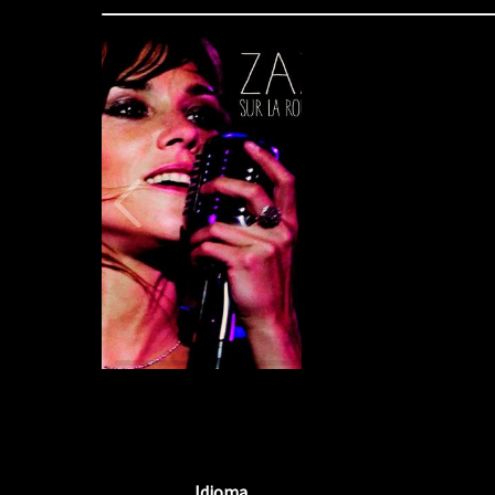
80%
Complete
(danger)
Idioma