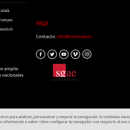
Català
Français
FAQS
Deutsch
Contacto:
info@tolemias.tv
un amplio
o nacionales
rceros para analizar, personalizar y mejorar la navegación. Si continúas n
Aviso legal
|
Política de cookies
|
Política de privacidad
 información o saber cómo configurar tu navegador con respecto al uso 