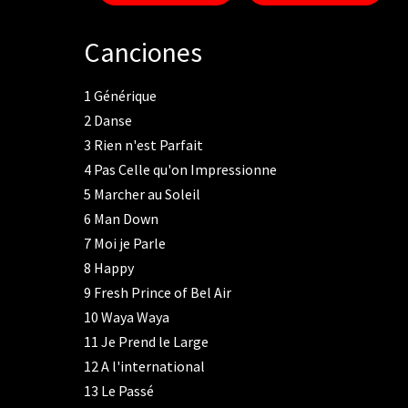
Canciones
1
Générique
2
Danse
3
Rien n'est Parfait
4
Pas Celle qu'on Impressionne
5
Marcher au Soleil
6
Man Down
7
Moi je Parle
8
Happy
9
Fresh Prince of Bel Air
10
Waya Waya
11
Je Prend le Large
12
A l'international
13
Le Passé