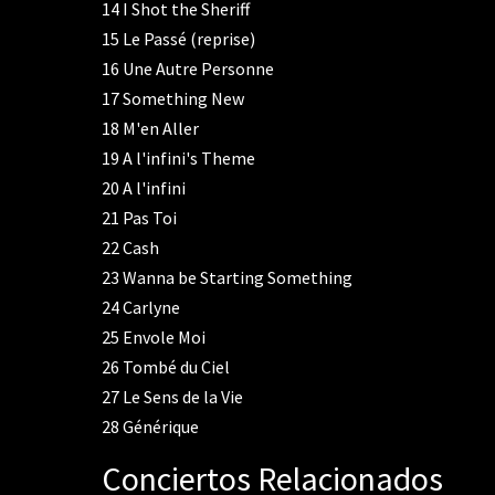
14
I Shot the Sheriff
15
Le Passé (reprise)
16
Une Autre Personne
17
Something New
18
M'en Aller
19
A l'infini's Theme
20
A l'infini
21
Pas Toi
22
Cash
23
Wanna be Starting Something
24
Carlyne
25
Envole Moi
26
Tombé du Ciel
27
Le Sens de la Vie
28
Générique
Conciertos Relacionados