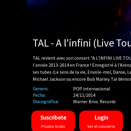
TAL - A l'infini (Live To
TAL revient avec son concert "A L'INFINI LIVE TOUR
l'année 2013-2014 en France ! Enregistré à l'Are
ses tubes (Le sens de la vie, Envole-moi, Danse, Le
Michael Jackson ou encore Bob Marley. Tal démontr
guitare, à la batterie et au clavier !
Genero:
POP internacional
Fecha:
24/11/2014
Discografica:
Warner Bros. Records
Suscribete
Login
Prueba Gratis
Ver el concierto