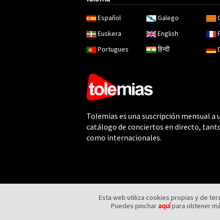
Español
Galego
Euskera
English
Portugues
हिन्दी
Tolemias es una suscripción mensual a 
catálogo de conciertos en directo, tant
como internacionales.
Esta web utiliza cookies propias y de te
Puedes pinchar
aquí
para obtener más
Copyright - 2018 Tolemias on Demand SL. Todos los derechos reservados.