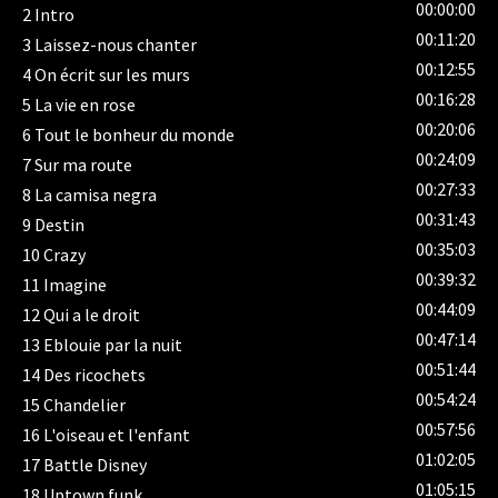
00:00:00
2
Intro
00:11:20
3
Laissez-nous chanter
00:12:55
4
On écrit sur les murs
00:16:28
5
La vie en rose
00:20:06
6
Tout le bonheur du monde
00:24:09
7
Sur ma route
00:27:33
8
La camisa negra
00:31:43
9
Destin
00:35:03
10
Crazy
00:39:32
11
Imagine
00:44:09
12
Qui a le droit
00:47:14
13
Eblouie par la nuit
00:51:44
14
Des ricochets
00:54:24
15
Chandelier
00:57:56
16
L'oiseau et l'enfant
01:02:05
17
Battle Disney
01:05:15
18
Uptown funk