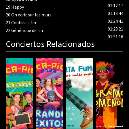
01:12:17
19
Happy
01:18:44
20
On écrit sur les murs
01:24:41
21
Coulisses fin
01:29:21
22
Générique de fin
01:31:16
Conciertos Relacionados
80%
Complete
(danger)