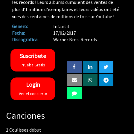
les records ! Leurs albums cumulent des ventes de
plus d'1 million d'exemplaires et leurs vidéos ont été
vues des centaines de millions de fois sur Youtube !
Leur tournée des Zénith se joue quasiment à guichets
Genero:
Infantil
fermés. Des concerts exceptionnels qui rassemblent
Fecha:
17/02/2017
parents et enfants autour de ces véritables prodiges
Discografica:
Warner Bros. Records
âgés de 9 à 16 ans ! En Février, Kids United et l'UNICEF
proposent un double CD/DVD Live de leur concert au
Suscribete
Zénith de Rouen. Venez faire la fête et continuez de
Prueba Gratis
défendre les droits de l'enfant avec Kids United. Une
partie des bénéfices de ce nouvel opus sera reversée à
l'UNICEF.
Login
Ver el concierto
Canciones
1
Coulisses début