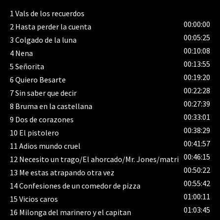
más grandes teclistas del rock hispano de todos los
1
Vals de los recuerdos
tiempos. Disfruten de En vivo mucho mejor y déjense
00:00:00
2
Hasta perder la cuenta
conducir por uno de los grandes a ese lugar, donde la
00:05:25
música borra las penas y levanta los corazones.
3
Colgado de la luna
00:10:08
4
Nena
00:13:55
5
Señorita
00:19:20
6
Quiero Besarte
00:22:28
7
Sin saber que decir
00:27:39
8
Bruma en la castellana
00:33:01
9
Dos de corazones
00:38:29
10
El pistolero
00:41:57
11
Adios mundo cruel
00:46:15
12
Necesito un trago/El ahorcado/Mr. Jones/matri
00:50:22
13
Me estas atrapando otra vez
00:55:42
14
Confesiones de un comedor de pizza
01:00:11
15
Vicios caros
01:03:45
16
Milonga del marinero y el capitan