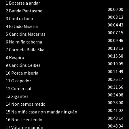
1
Botarse a andar
00:00:00
2
Banda Pantasma
00:03:13
3
Contra todo
00:04:43
4
Estado Miseria
00:07:15
5
Cancións Macarras
00:09:46
6
Na miña taberna
00:13:13
7
Carmela Baila Ska
00:15:58
8
Respiro
00:19:05
9
Cancións Ceibes
00:21:49
10
Porca miseria
00:26:17
11
O capador
00:31:56
12
Comercial
00:34:08
13
Xigantes
00:38:00
14
Non temos medo
00:41:02
15
Na miña casa non manda ninguén
00:43:14
16
Non te entendo
00:48:34
17
Vótame mamón