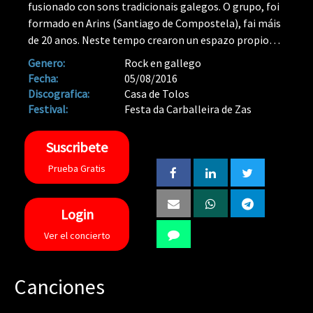
fusionado con sons tradicionais galegos. O grupo, foi
formado en Arins (Santiago de Compostela), fai máis
de 20 anos. Neste tempo crearon un espazo propio
dentro do panorama musical en Galicia, cunha
Genero:
Rock en gallego
temática moi variada, sempre en ton costumista e de
Fecha:
05/08/2016
carácter social. Despois de 11 discos, os Ruxe seguen
Discografica:
Casa de Tolos
ca forza e inxenio que os caracterizan tanto na súas
Festival:
Festa da Carballeira de Zas
letras coma no espectáculo que montan no escenario.
Suscribete
Prueba Gratis
Login
Ver el concierto
Canciones