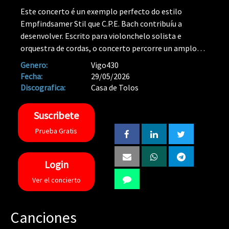
Este concerto é un exemplo perfecto do estilo
Empfindsamer Stil que C.P.E. Bach contribuíu a
desenvolver. Escrito para violonchelo solista e
orquestra de cordas, o concerto percorre un amplo
arco emocional: o Allegro assai inicial destaca pola
Genero:
Vigo430
súa forza rítmica e impulso, o Andante central ofrece
Fecha:
29/05/2026
un momento de profunda lirismo e cantabilidade, e o
Discografica:
Casa de Tolos
Allegro assai final retoma a vitalidade cunha enerxía
contaxiosa. A interpretación, rexistrada na Basílica de
Suscribete
Santa María de Vigo (Colexiata), aproveita a riqueza
Prueba Gratis
acústica do espazo para realzar o diálogo entre o
solista e a orquestra.
Login
Ver el concierto
Canciones