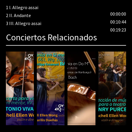
1
I. Allegro assai
00:00:00
2
II. Andante
00:10:44
3
III. Allegro assai
00:19:23
Conciertos Relacionados
80%
Complete
(danger)