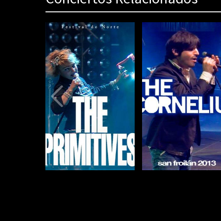
80%
Complete
(danger)