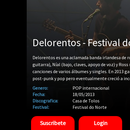
Delorentos - Festival 
Delorentos es una aclamada banda irlandesa de ro
guitarra), Níal (bajo, claves, apoyo de voz) y Ro
canciones de varios álbumes y singles. En 2013 ga
post-punk y pop pero eventualmente creció a inc
acústica. La banda ha lanzado cinco álbumes acla
Genero:
POP internacional
acústico de 2014, Unbroken, desunidos y noche se 
Fecha:
18/05/2013
Discografica:
Casa de Tolos
Festival:
Festival do Norte
Suscribete
Login