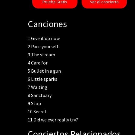
Prueba Gratis
Ver el concierto
Canciones
1
Give it up now
2
Pace yourself
3
The stream
4
Care for
5
Bullet in a gun
6
Little sparks
7
Waiting
8
Sanctuary
9
Stop
10
Secret
11
Did we ever really try?
Conciertos Relacionados