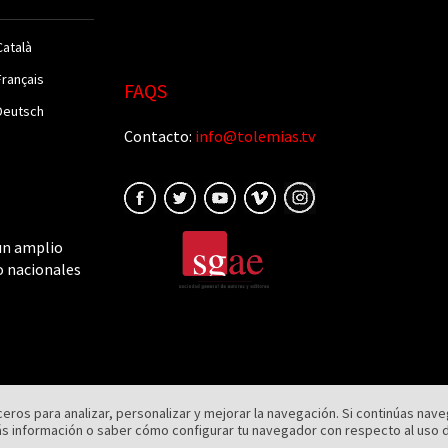
Català
Français
FAQS
Deutsch
Contacto:
info@tolemias.tv
un amplio
o nacionales
rceros para analizar, personalizar y mejorar la navegación. Si continúas n
Aviso legal
|
Política de cookies
|
Política de privacidad
 información o saber cómo configurar tu navegador con respecto al uso 