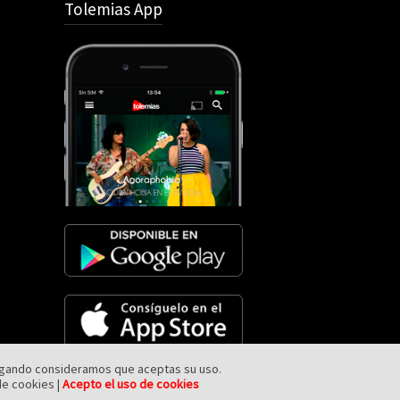
Tolemias App
avegando consideramos que aceptas su uso.
de cookies |
Acepto el uso de cookies