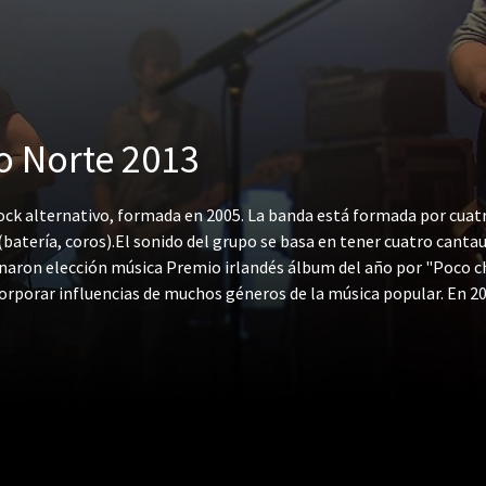
do Norte 2013
ck alternativo, formada en 2005. La banda está formada por cuatro
ss (batería, coros).El sonido del grupo se basa en tener cuatro can
naron elección música Premio irlandés álbum del año por "Poco chi
orporar influencias de muchos géneros de la música popular. En 
mados por la crítica; en amor de 2007 con detalle usted puede hac
convierte en luz de 2014.