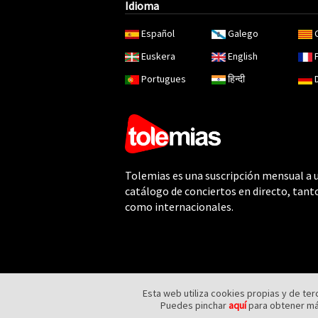
Idioma
Español
Galego
Euskera
English
Portugues
हिन्दी
Tolemias es una suscripción mensual a 
catálogo de conciertos en directo, tant
como internacionales.
Esta web utiliza cookies propias y de te
Puedes pinchar
aquí
para obtener más
Copyright - 2018 Tolemias on Demand SL. Todos los derechos reservados.